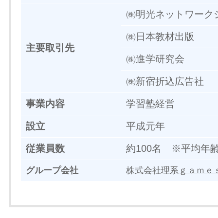
㈱明光ネットワーク
㈱日本教材出版
主要取引先
㈱進学研究会
㈱新宿折込広告社
事業内容
学習塾経営
設立
平成元年
従業員数
約100名 ※平均年齢
グループ会社
株式会社理系ｇａｍｅ