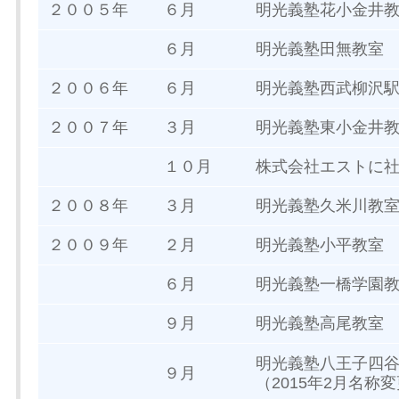
２００５年
６月
明光義塾花小金井
６月
明光義塾田無教室
２００６年
６月
明光義塾西武柳沢
２００７年
３月
明光義塾東小金井
１０月
株式会社エストに
２００８年
３月
明光義塾久米川教
２００９年
２月
明光義塾小平教室
６月
明光義塾一橋学園
９月
明光義塾高尾教室
明光義塾八王子四
９月
（2015年2月名称