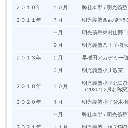
２０１０年
１０月
弊社本部 / 明光
２０１１年
７月
明光義塾西武柳沢
９月
明光義塾東村山野
９月
明光義塾八王子楢
２０１３年
２月
早稲田アカデミー
３月
明光義塾小川教室
明光義塾小平北口
２０１８年
１０月
（2020年2月名称
２０２０年
４月
明光義塾小平鈴木
９月
弊社本部 / 明光
２０２１年
１１月
明光義塾一橋学園